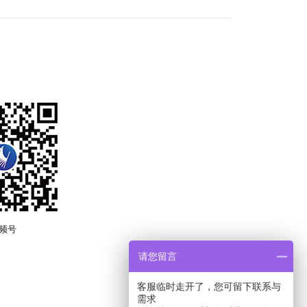
频号
请您留言
客服临时走开了，您可留下联系与
需求