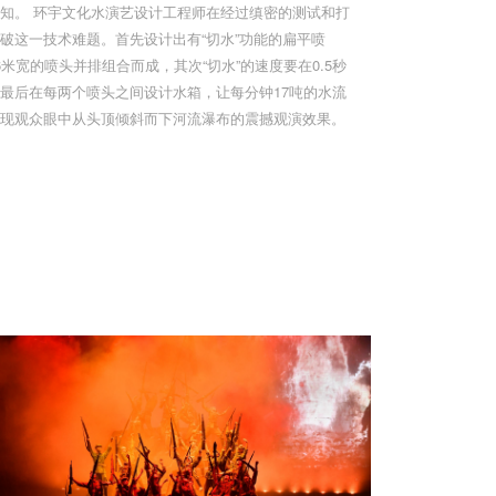
知。 环宇文化水演艺设计工程师在经过缜密的测试和打
破这一技术难题。首先设计出有“切水”功能的扁平喷
.6米宽的喷头并排组合而成，其次“切水”的速度要在0.5秒
最后在每两个喷头之间设计水箱，让每分钟17吨的水流
现观众眼中从头顶倾斜而下河流瀑布的震撼观演效果。