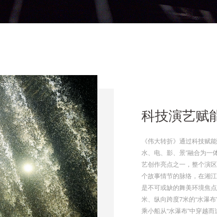
科技演艺赋
《伟大转折》通过科技赋能
水、电、影、景”融合为一
艺创作亮点之一，整个演区
个故事情节的脉络，在湘江
是不可或缺的舞美环境焦点
米、纵向跨度7米的“水瀑
乘小船从“水瀑布”中穿越