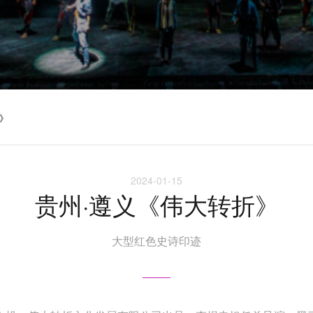
》
2024-01-15
贵州·遵义《伟大转折》
大型红色史诗印迹