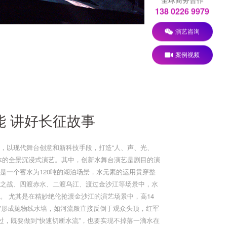
138 0226 9979
演艺咨询
案例视频
能 讲好长征故事
，以现代舞台创意和新科技手段，打造“人、声、光、
体的全景沉浸式演艺。其中，创新水舞台演艺是剧目的演
是一个蓄水为120吨的湖泊场景，水元素的运用贯穿整
之战、四渡赤水、二渡乌江、渡过金沙江等场景中，水
。 尤其是在精妙绝伦抢渡金沙江的演艺场景中，高14
布”形成抛物线水墙，如河流般直接反倒于观众头顶，红军
而过，既要做到“快速切断水流”，也要实现不掉落一滴水在