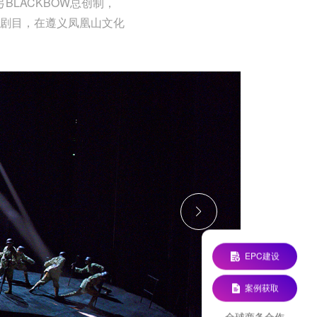
LACKBOW总创制，
剧目，在遵义凤凰山文化
EPC建设
案例获取
全球商务合作