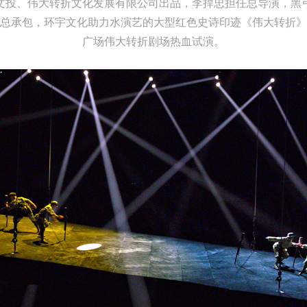
州文投、伟大转折文化发展有限公司出品，李捍忠担任总导演，黑弓B
总承包，环宇文化助力水演艺的大型
红色史诗印迹
《伟大转折》
广场伟大转折剧场热血试演。