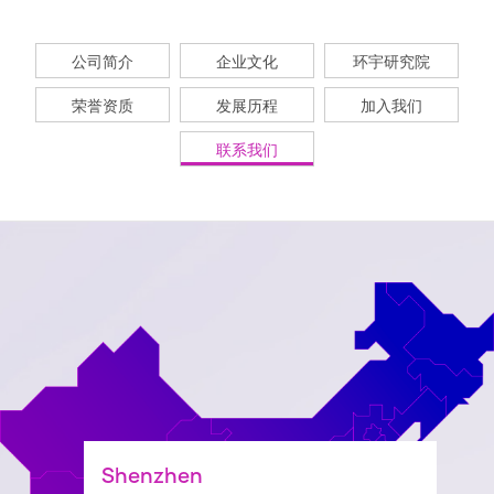
公司简介
企业文化
环宇研究院
荣誉资质
发展历程
加入我们
联系我们
电话 :
0769-83364999
科研总部：
东莞市常平镇桥沥利氏工业区
电话 :
+852 26879125
Shenzhen
国际运营：
香港北角电器道180号百家利中心12楼