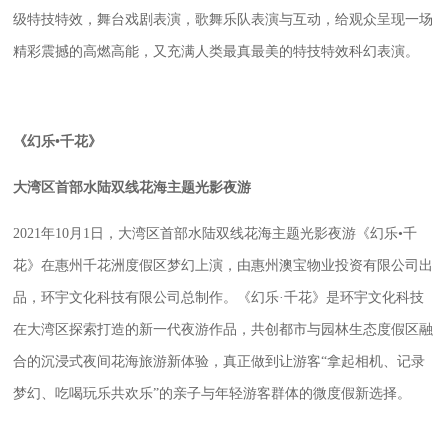
级
特技特效
，
舞台戏剧表演，歌舞乐队表演
与
互动
，给观众呈现一场
精彩震撼的高燃高能，又充满人类最真最美的特技特效科幻表演。
《幻乐
•千花》
大湾区首部水陆双线花海主题
光影
夜游
2021
年
10月1日，大湾区首部水陆双线花海主题光影
夜游《幻乐
•千
花》在惠州千花洲度假区梦幻上演，由惠州澳宝物业投资有限公司出
品，环宇文化科技有限公司总制作。《幻乐·千花》是环宇文化科技
在大湾区探索打造的新一代夜游作品，
共创都市与园林生态度假区融
合的沉浸式夜间花海旅游新体验，真正做到让游客
“
拿起相机、记录
梦幻、吃喝玩乐共欢乐
”
的亲子与年轻游客群体的微度假新选择。