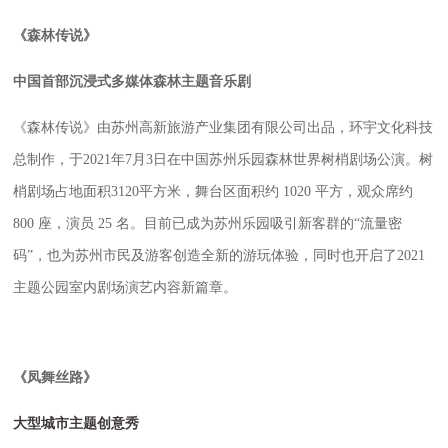
《森林传说》
中国首部沉浸式多媒体森林主题音乐剧
《森林传说》
由苏州高新旅游产业集团有限公司出品，环宇文化科技
总制作，于
2021
年
7
月
3
日在中国苏州乐园森林世界树梢剧场公演。树
梢剧场占地面积
3120
平方米，舞台区面积约
1020
平方，观众席约
800
座，演员
25
名。
目前已
成为苏州乐园吸引新客群的
“流量密
码”，也为苏州市民及游客创造全新的游玩体验，同时
也开启了
2021
主题公园室内剧场演艺内容新篇章。
《凤舞丝路》
大型城市主题创意秀