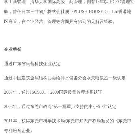
学工商管理、清华大学国际高级工商管理，拥有
15
年以上
CEO
管理经
验
，
曾任日本三井物产株式会社属下
PLUSH HOUSE Co.,Ltd
香港地
区高管
，在企业经营、管理等方面具有独到的见解及经验。
企业荣誉
通过广东省民营科技企业认定
通过中国建筑金属结构协会给排水设备分会水景喷泉乙一级认定
2007
年
，
通过
ISO9001
：
2000
国际质量管理体系认证
2008
年
，
通过东莞市政府
“
第一批重点支持的中小企业
”
认定
2011
年，获得东莞市科学技术局
/
东莞市知识产权局颁发的《东莞市
专利培育企业》