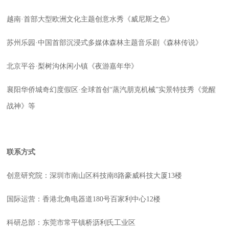
越南·首部大型欧洲文化主题创意水秀《威尼斯之色》
苏州乐园·中国首部沉浸式多媒体森林主题音乐剧《森林传说》
北京平谷·梨树沟休闲小镇《夜游嘉年华》
襄阳华侨城奇幻度假区·全球首创“蒸汽朋克机械”实景特技秀《觉醒
战神》等
联系方式
创意研究院：深圳市南山区科技南
8
路豪威科技大厦
13
楼
国际运营：香港北角电器道
180
号百家利中心
12
楼
科研总部：东莞市常平镇桥沥利氏工业区