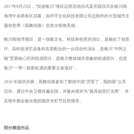
2017
年
8
月
25
日，
“
悦游银川
”
项目运营启动仪式及开园仪式在银川阅
海湾中央商务区启幕
，
由环宇文化科技
有限公司总制作
的大型城市主
题
创意
秀《凤舞丝路》也首次惊艳亮相
。
银川阅海湾项目，是一场集文化、科技和创意的演出，是融合了创意
IP
、高科技演艺设备和实景配合的一台综合性演出，是银川
“
中阿之
轴
”
贸易核心区的组成部分，是银川整体城市形象的组成部分，也是
银川
“
一带一路新机遇的重要文旅项目
”
。
2018
年国庆庆典，凤舞丝路参加了辉煌中国“厉害了，我的国”点亮
活动，通过中央卫视传遍全国，并被央视评为“最具创意灯光秀”，并
且每年都会被央视的国庆专栏节目所报导。
部分精选作品