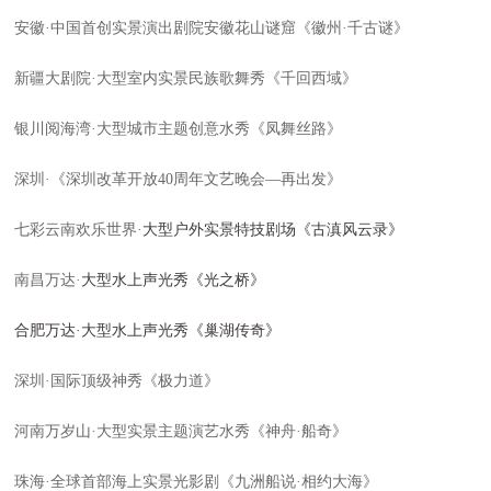
安徽·中国首创实景演出剧院安徽花山谜窟《徽州·千古谜》
新疆大剧院·大型室内实景民族歌舞秀《千回西域》
银川阅海湾·大型城市主题创意水秀《凤舞丝路》
深圳·《深圳改革开放
40
周年文艺晚会—再出发》
七彩云南欢乐世界·
大型户外实景
特技
剧场《古滇风云录》
南昌万达·
大型水上声光秀《光之桥》
合肥万达
·
大型水上声光秀《巢湖传奇》
深圳·国际顶级神秀《极力道》
河南万岁山·大型实景主题演艺水秀《神舟·船奇》
珠海·
全球首部海上实景光影剧《九洲船说
·
相约大海》