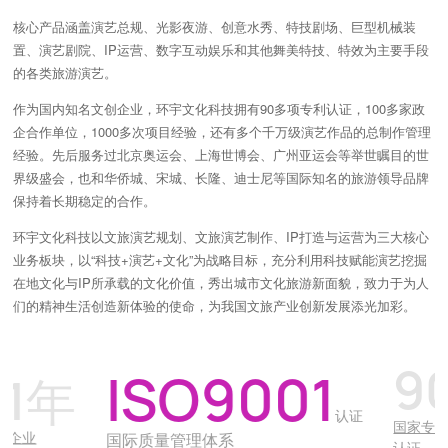
核心产品涵盖演艺总规、光影夜游、创意水秀、特技剧场、巨型机械装
置、演艺剧院、IP运营、数字互动娱乐和其他舞美特技、特效为主要手段
的各类旅游演艺。
作为国内知名文创企业，环宇文化科技拥有90多项专利认证，100多家政
企合作单位，1000多次项目经验，还有多个千万级演艺作品的总制作管理
经验。先后服务过北京奥运会、上海世博会、广州亚运会等举世瞩目的世
界级盛会，也和华侨城、宋城、长隆、迪士尼等国际知名的旅游领导品牌
保持着长期稳定的合作。
环宇文化科技以文旅演艺规划、文旅演艺制作、IP打造与运营为三大核心
业务板块，以“科技+演艺+文化”为战略目标，充分利用科技赋能演艺挖掘
在地文化与IP所承载的文化价值，秀出城市文化旅游新面貌，致力于为人
们的精神生活创造新体验的使命，为我国文旅产业创新发展添光加彩。
90+
年
ISO9001
项
认证
国家专利与资质
国际质量管理体系