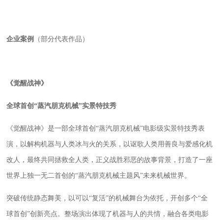
企业案例
（部分代表作品）
《觉醒战神》
全球首创
“蒸汽朋克机械”实景特技秀
《觉醒战神》是一部全球首创
“蒸汽朋克机械”电影级实景特技秀表
演，以解构机器与人类冰与火的关系，以讴歌人类用善良与爱感化机
改人，最终共同拯救全人类，正义战胜邪恶的故事背景，打造了一座
世界上独一无二首创的
“
蒸汽朋克机械主题风
”
未来机械世界。
突破传统静态舞美，以可以
“复活”的机械舞台为依托，开创多个“全
球首创”创新亮点。整场演出体现了机器与人的共情，融合
各类
电影