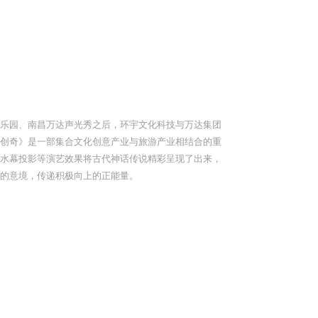
乐园、南昌万达声光秀之后，环宇文化科技与万达集团
创奇》是一部集合文化创意产业与旅游产业相结合的重
水幕投影等演艺效果将古代神话传说精彩呈现了出来，
的意境，传递积极向上的正能量。