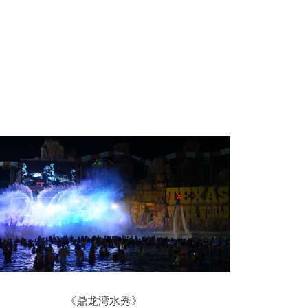
《鼎龙湾水秀》